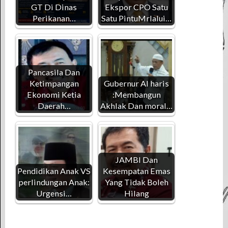
GT Di Dinas
Ekspor CPO Satu
Perikanan…
Satu PintuMrlalui…
Pancasila Dan
Ketimpangan
Gubernur Al haris
Ekonomi Ketia
:Membangun
Daerah…
Akhlak Dan moral…
JAMBI Dan
Pendidikan Anak VS
Kesempatan Emas
perlindungan Anak:
Yang Tidak Boleh
Urgensi…
Hilang