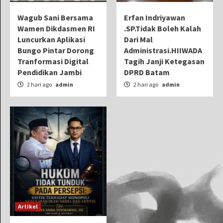
Wagub Sani Bersama
Erfan Indriyawan
Wamen Dikdasmen RI
.SP.Tidak Boleh Kalah
Luncurkan Aplikasi
Dari Mal
Bungo Pintar Dorong
Administrasi.HIIWADA
Tranformasi Digital
Tagih Janji Ketegasan
Pendidikan Jambi
DPRD Batam
2 hari ago
admin
2 hari ago
admin
Artikel