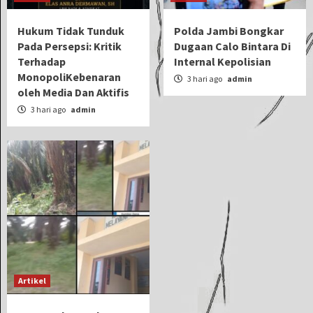
Hukum Tidak Tunduk
Polda Jambi Bongkar
Pada Persepsi: Kritik
Dugaan Calo Bintara Di
Terhadap
Internal Kepolisian
MonopoliKebenaran
3 hari ago
admin
oleh Media Dan Aktifis
3 hari ago
admin
Artikel