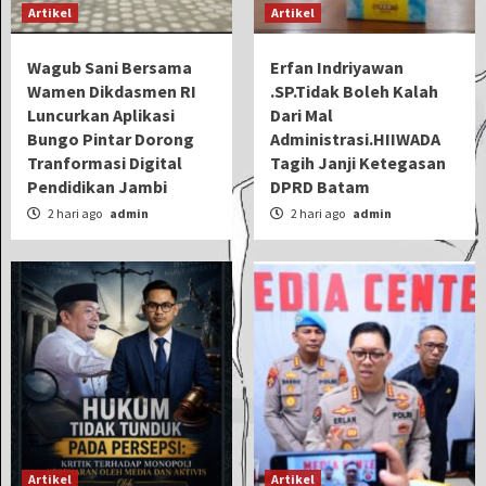
Artikel
Artikel
Wagub Sani Bersama
Erfan Indriyawan
Wamen Dikdasmen RI
.SP.Tidak Boleh Kalah
Luncurkan Aplikasi
Dari Mal
Bungo Pintar Dorong
Administrasi.HIIWADA
Tranformasi Digital
Tagih Janji Ketegasan
Pendidikan Jambi
DPRD Batam
2 hari ago
admin
2 hari ago
admin
Artikel
Artikel