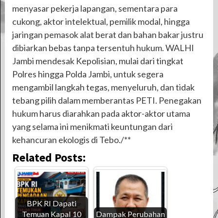
menyasar pekerja lapangan, sementara para
cukong, aktor intelektual, pemilik modal, hingga
jaringan pemasok alat berat dan bahan bakar justru
dibiarkan bebas tanpa tersentuh hukum. WALHI
Jambi mendesak Kepolisian, mulai dari tingkat
Polres hingga Polda Jambi, untuk segera
mengambil langkah tegas, menyeluruh, dan tidak
tebang pilih dalam memberantas PETI. Penegakan
hukum harus diarahkan pada aktor-aktor utama
yang selama ini menikmati keuntungan dari
kehancuran ekologis di Tebo./**
Related Posts:
BPK RI Dapati
Temuan Kapal 10
Dampak Perubahan