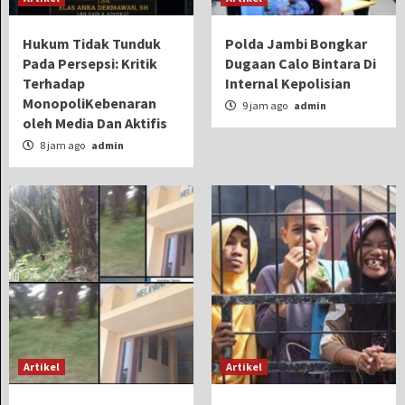
Hukum Tidak Tunduk
Polda Jambi Bongkar
Pada Persepsi: Kritik
Dugaan Calo Bintara Di
Terhadap
Internal Kepolisian
MonopoliKebenaran
9 jam ago
admin
oleh Media Dan Aktifis
8 jam ago
admin
Artikel
Artikel