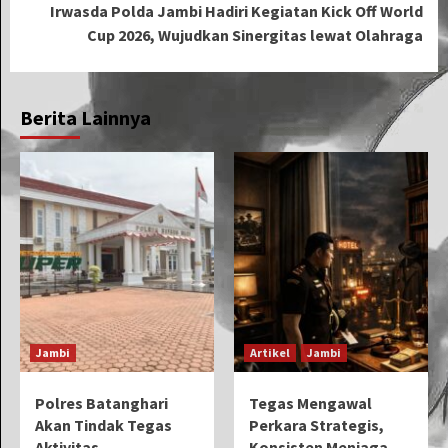
Irwasda Polda Jambi Hadiri Kegiatan Kick Off World
Cup 2026, Wujudkan Sinergitas lewat Olahraga
Berita Lainnya
Jambi
Artikel
Jambi
Polres Batanghari
Tegas Mengawal
Akan Tindak Tegas
Perkara Strategis,
Aktivitas
Konsisten Menjaga