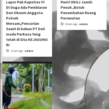
Lapor Pak Kapolres !!!
Panti ODGJ Jambi
DI Duga Ada Pembiaran
Penuh ,Butuh
Dari Oknum Anggota
Penambahan Ruang
Polsek
Perawatan
Mersam,Pencurian
4 hari ago
admin
Sawit Di kebun PT Deli
muda Perkasa Yang
telah di Sita KEJAGUNG
RI
1 hari ago
admin