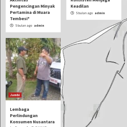
Pengencingan Minyak
Keadilan
Pertamina di Muara
5 bulan ago
admin
Tembesi*
5 bulan ago
admin
Jambi
Lembaga
Perlindungan
Konsumen Nusantara