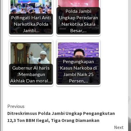
Polda Jambi
Pdfingati Hari Anti
Ungkap Peredaran
Narkotika,Polda
Narkotika Skala
Jambi…
Besar,…
Pengungkapan
Gubernur Al haris
Kasus Narkoba di
:Membangun
Jambi Naik 25
Akhlak Dan moral…
Persen,…
Continue
Previous
Ditreskrimsus Polda Jambi Ungkap Pengangkutan
Reading
12,3 Ton BBM Ilegal, Tiga Orang Diamankan
Next