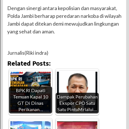
Dengan sinergi antara kepolisian dan masyarakat,
Polda Jambi berharap peredaran narkoba di wilayah
Jambi dapat ditekan demi mewujudkan lingkungan
yang sehat dan aman.
Jurnalis(Riki indra)
Related Posts:
BPK RI Dapati
Temuan Kapal 10
Dampak Perubahan
GT Di Dinas
Ekspor CPO Satu
Perikanan…
Satu PintuMrlalui…