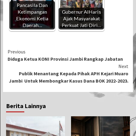
Pancasila Dan
Ketimpangan
Gubernur AlHaris
Ekonomi Ketia
Ajak Masyarakat
Daerah…
Perkuat Jati Diri…
Continue
Previous
Diduga Ketua KONI Provinsi Jambi Rangkap Jabatan
Reading
Next
Publik Menantang Kepada Pihak APH Kejari Muaro
Jambi Untuk Membongkar Kasus Dana BOK 2022-2023.
Berita Lainnya