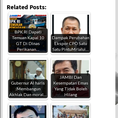
Related Posts:
BPK RI Dapati
Temuan Kapal 10
Dampak Perubahan
GT Di Dinas
Ekspor CPO Satu
Perikanan…
Satu PintuMrlalui…
JAMBI Dan
Gubernur Al haris
Kesempatan Emas
:Membangun
Yang Tidak Boleh
Akhlak Dan moral…
Hilang