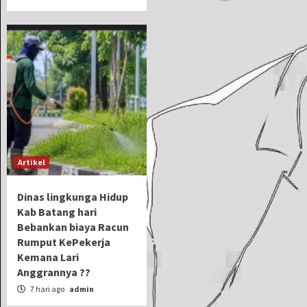
Artikel
Dinas lingkunga Hidup
Kab Batang hari
Bebankan biaya Racun
Rumput KePekerja
Kemana Lari
Anggrannya ??
7 hari ago
admin