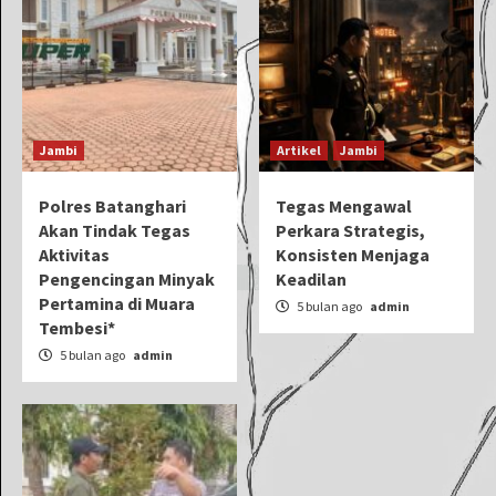
Jambi
Artikel
Jambi
Polres Batanghari
Tegas Mengawal
Akan Tindak Tegas
Perkara Strategis,
Aktivitas
Konsisten Menjaga
Pengencingan Minyak
Keadilan
Pertamina di Muara
5 bulan ago
admin
Tembesi*
5 bulan ago
admin