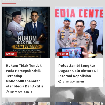
Artikel
Artikel
Hukum Tidak Tunduk
Polda Jambi Bongkar
Pada Persepsi: Kritik
Dugaan Calo Bintara Di
Terhadap
Internal Kepolisian
MonopoliKebenaran
9 jam ago
admin
oleh Media Dan Aktifis
8 jam ago
admin