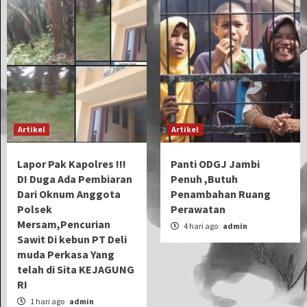
Artikel
Artikel
Lapor Pak Kapolres !!!
Panti ODGJ Jambi
DI Duga Ada Pembiaran
Penuh ,Butuh
Dari Oknum Anggota
Penambahan Ruang
Polsek
Perawatan
Mersam,Pencurian
4 hari ago
admin
Sawit Di kebun PT Deli
muda Perkasa Yang
telah di Sita KEJAGUNG
RI
1 hari ago
admin