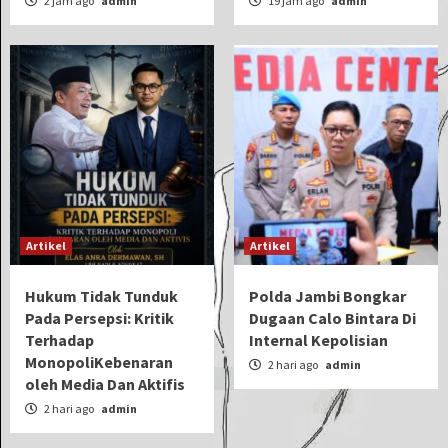
2 jam ago
admin
19 jam ago
admin
Artikel
Artikel
Hukum Tidak Tunduk
Polda Jambi Bongkar
Pada Persepsi: Kritik
Dugaan Calo Bintara Di
Terhadap
Internal Kepolisian
MonopoliKebenaran
2 hari ago
admin
oleh Media Dan Aktifis
2 hari ago
admin