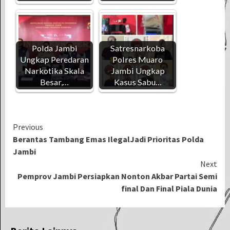
Polda Jambi
Satresnarkoba
Ungkap Peredaran
Polres Muaro
Narkotika Skala
Jambi Ungkap
Besar,…
Kasus Sabu…
Continue
Previous
Berantas Tambang Emas IlegalJadi Prioritas Polda
Reading
Jambi
Next
Pemprov Jambi Persiapkan Nonton Akbar Partai Semi
final Dan Final Piala Dunia