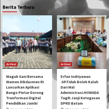
Berita Terbaru
Artikel
Artikel
Wagub Sani Bersama
Erfan Indriyawan
Wamen Dikdasmen RI
.SP.Tidak Boleh Kalah
Luncurkan Aplikasi
Dari Mal
Bungo Pintar Dorong
Administrasi.HIIWADA
Tranformasi Digital
Tagih Janji Ketegasan
Pendidikan Jambi
DPRD Batam