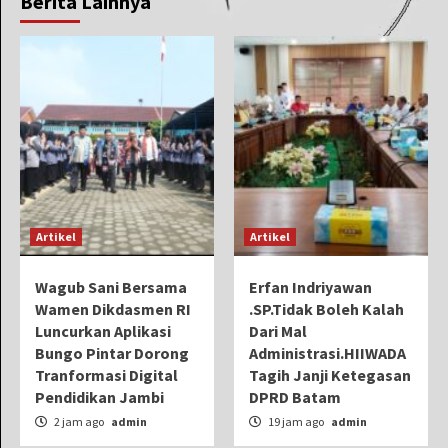
Berita Lainnya
Artikel
Artikel
Wagub Sani Bersama
Erfan Indriyawan
Wamen Dikdasmen RI
.SP.Tidak Boleh Kalah
Luncurkan Aplikasi
Dari Mal
Bungo Pintar Dorong
Administrasi.HIIWADA
Tranformasi Digital
Tagih Janji Ketegasan
Pendidikan Jambi
DPRD Batam
2 jam ago
admin
19 jam ago
admin