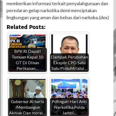
memberikan informasi terkait penyalahgunaan dan
peredaran gelap narkotika demi menciptakan
lingkungan yang aman dan bebas dari narkoba.(dex)
Related Posts:
BPK RI Dapati
Temuan Kapal 10
Dampak Perubahan
GT Di Dinas
Ekspor CPO Satu
Perikanan…
Satu PintuMrlalui…
Gubernur Al haris
Pdfingati Hari Anti
:Membangun
Narkotika,Polda
Akhlak Dan moral…
Jambi…