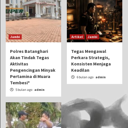
Jambi
Artikel
Jambi
Polres Batanghari
Tegas Mengawal
Akan Tindak Tegas
Perkara Strategis,
Aktivitas
Konsisten Menjaga
Pengencingan Minyak
Keadilan
Pertamina di Muara
6 bulan ago
admin
Tembesi*
5 bulan ago
admin