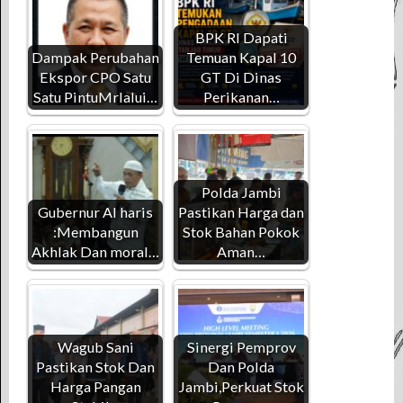
BPK RI Dapati
Dampak Perubahan
Temuan Kapal 10
Ekspor CPO Satu
GT Di Dinas
Satu PintuMrlalui…
Perikanan…
Polda Jambi
Gubernur Al haris
Pastikan Harga dan
:Membangun
Stok Bahan Pokok
Akhlak Dan moral…
Aman…
Wagub Sani
Sinergi Pemprov
Pastikan Stok Dan
Dan Polda
Harga Pangan
Jambi,Perkuat Stok