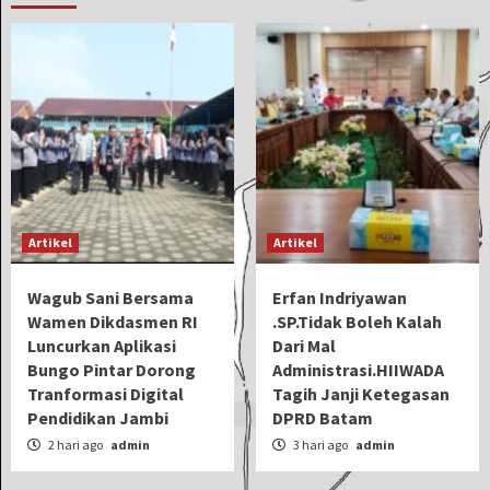
Artikel
Artikel
Wagub Sani Bersama
Erfan Indriyawan
Wamen Dikdasmen RI
.SP.Tidak Boleh Kalah
Luncurkan Aplikasi
Dari Mal
Bungo Pintar Dorong
Administrasi.HIIWADA
Tranformasi Digital
Tagih Janji Ketegasan
Pendidikan Jambi
DPRD Batam
2 hari ago
admin
3 hari ago
admin