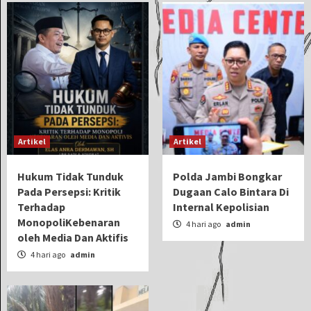
Artikel
Artikel
Hukum Tidak Tunduk
Polda Jambi Bongkar
Pada Persepsi: Kritik
Dugaan Calo Bintara Di
Terhadap
Internal Kepolisian
MonopoliKebenaran
4 hari ago
admin
oleh Media Dan Aktifis
4 hari ago
admin