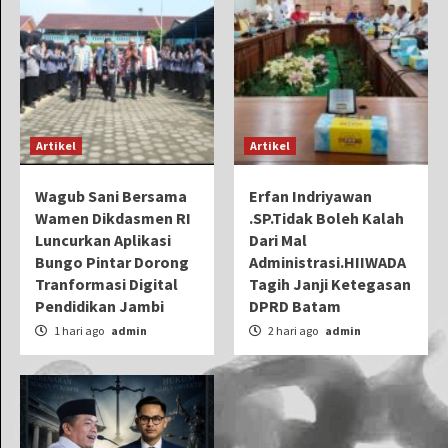
Artikel
Artikel
Wagub Sani Bersama
Erfan Indriyawan
Wamen Dikdasmen RI
.SP.Tidak Boleh Kalah
Luncurkan Aplikasi
Dari Mal
Bungo Pintar Dorong
Administrasi.HIIWADA
Tranformasi Digital
Tagih Janji Ketegasan
Pendidikan Jambi
DPRD Batam
1 hari ago
admin
2 hari ago
admin