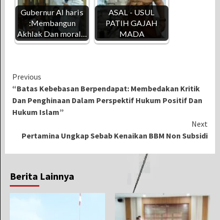
Gubernur Al haris
ASAL - USUL
:Membangun
PATIH GAJAH
Akhlak Dan moral…
MADA
Continue
Previous
“Batas Kebebasan Berpendapat: Membedakan Kritik
Reading
Dan Penghinaan Dalam Perspektif Hukum Positif Dan
Hukum Islam”
Next
Pertamina Ungkap Sebab Kenaikan BBM Non Subsidi
Berita Lainnya