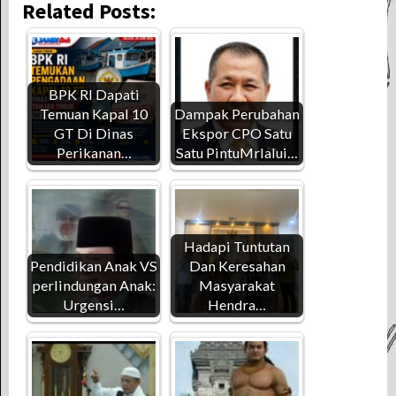
Related Posts:
BPK RI Dapati
Temuan Kapal 10
Dampak Perubahan
GT Di Dinas
Ekspor CPO Satu
Perikanan…
Satu PintuMrlalui…
Hadapi Tuntutan
Pendidikan Anak VS
Dan Keresahan
perlindungan Anak:
Masyarakat
Urgensi…
Hendra…