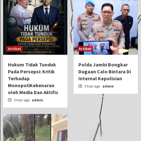
Artikel
Artikel
Hukum Tidak Tunduk
Polda Jambi Bongkar
Pada Persepsi: Kritik
Dugaan Calo Bintara Di
Terhadap
Internal Kepolisian
MonopoliKebenaran
3 hari ago
admin
oleh Media Dan Aktifis
3 hari ago
admin