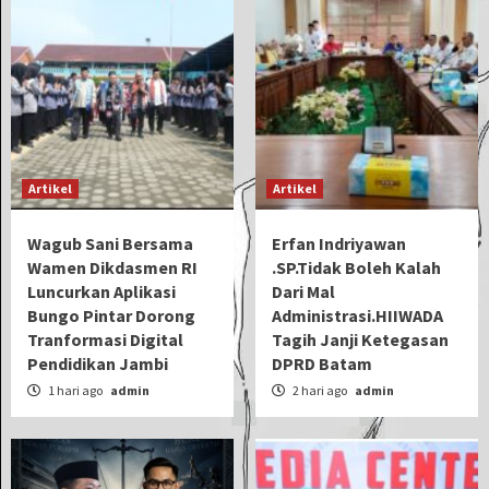
Artikel
Artikel
Wagub Sani Bersama
Erfan Indriyawan
Wamen Dikdasmen RI
.SP.Tidak Boleh Kalah
Luncurkan Aplikasi
Dari Mal
Bungo Pintar Dorong
Administrasi.HIIWADA
Tranformasi Digital
Tagih Janji Ketegasan
Pendidikan Jambi
DPRD Batam
1 hari ago
admin
2 hari ago
admin